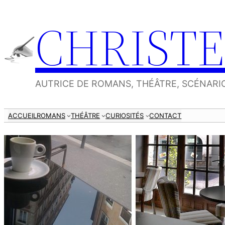
Aller
CHRISTE
au
contenu
AUTRICE DE ROMANS, THÉÂTRE, SCÉNARI
ACCUEIL
ROMANS
THÉÂTRE
CURIOSITÉS
CONTACT