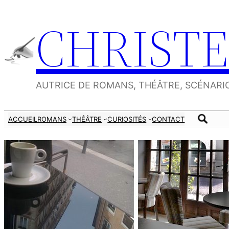
Aller
CHRISTE
au
contenu
AUTRICE DE ROMANS, THÉÂTRE, SCÉNARI
ACCUEIL
ROMANS
THÉÂTRE
CURIOSITÉS
CONTACT